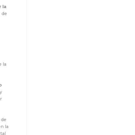
 la
s de
 la
o
y
r
 de
n la
tal