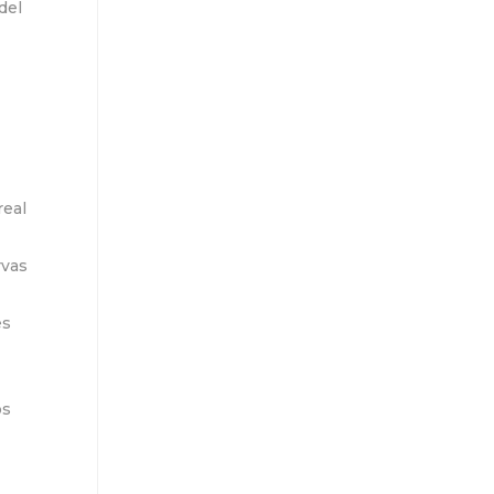
del
real
rvas
es
os