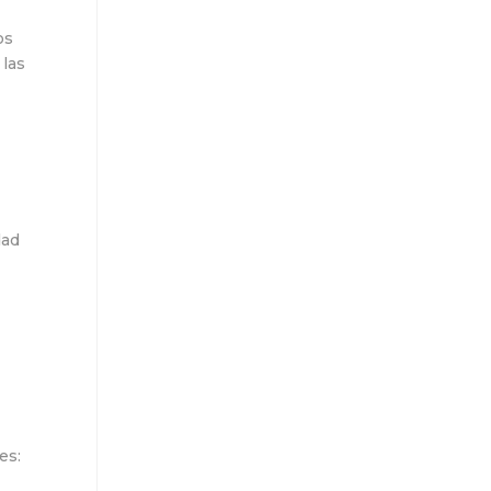
os
las
u
dad
es: