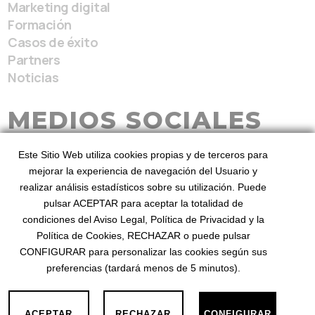
Marketing digital
Formación
Casos de éxito
Partners
Noticias
MEDIOS SOCIALES
Este Sitio Web utiliza cookies propias y de terceros para
mejorar la experiencia de navegación del Usuario y
realizar análisis estadísticos sobre su utilización. Puede
pulsar ACEPTAR para aceptar la totalidad de
condiciones del Aviso Legal, Política de Privacidad y la
BeezHotels, Revenue Service 2026
Desde 2010
Política de Cookies, RECHAZAR o puede pulsar
mejorando el revenue
©
. Diseñado por BeezHotels
CONFIGURAR para personalizar las cookies según sus
preferencias (tardará menos de 5 minutos).
Privacidad
Aviso Legal
Cookies
·
·
ACEPTAR
RECHAZAR
CONFIGURAR