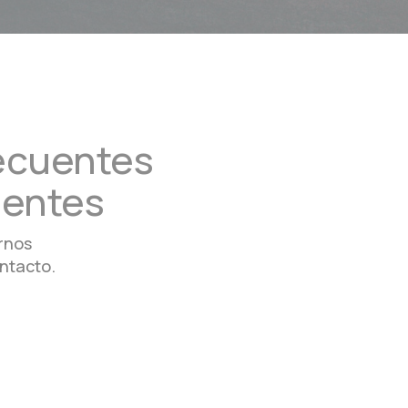
recuentes
ientes
rnos
ntacto.