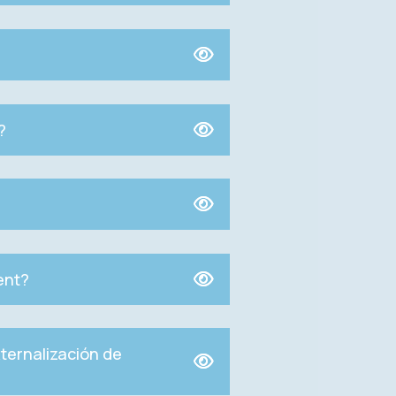
?
ent?
ternalización de