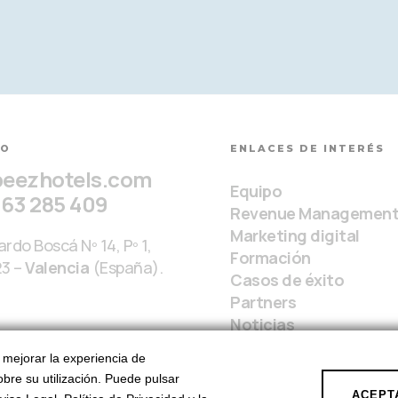
TO
ENLACES DE INTERÉS
beezhotels.com
Equipo
963 285 409
Revenue Managemen
Marketing digital
rdo Boscá Nº 14, Pº 1,
Formación
23 –
Valencia
(España).
Casos de éxito
Partners
Noticias
a mejorar la experiencia de
obre su utilización. Puede pulsar
ACEPT