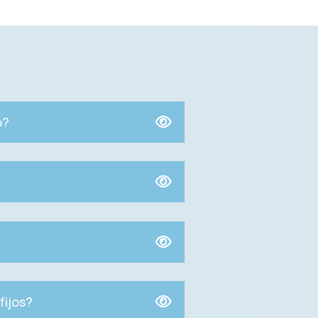
o?
fijos?