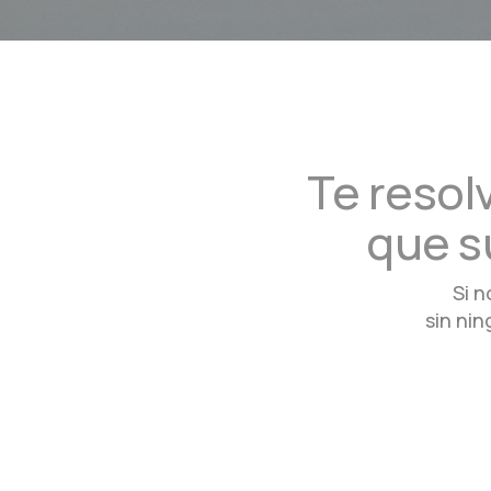
Te resol
que s
Si 
sin ni