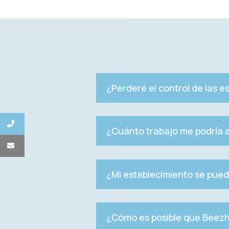
¿Perderé el control de las e
¿Cuánto trabajo me podría a
¿Mi establecimiento se puede
¿Cómo es posible que Beezhot