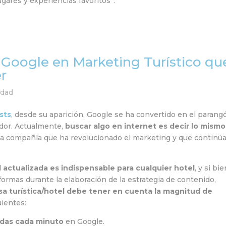
ugares y experiencias favoritos”.
de Google en Marketing Turístico qu
r
idad
sts
, desde su aparición, Google se ha convertido en el parang
idor. Actualmente,
buscar algo en internet es decir lo mismo
na compañía que ha revolucionado el marketing y que continú
l actualizada es indispensable para cualquier hotel
, y si bi
ormas durante la elaboración de la estrategia de contenido,
a turística/hotel debe tener en cuenta la magnitud de
uientes:
edas cada minuto
en Google.