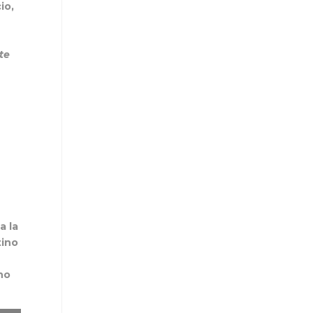
io,
te
a la
tino
ho