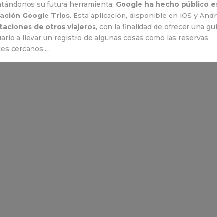
ntándonos su futura herramienta,
Google ha hecho público e
cación Google Trips
. Esta aplicación, disponible en iOS y Andr
aciones de otros viajeros
, con la finalidad de ofrecer una gu
ario a llevar un registro de algunas cosas como las reservas
ntes cercanos,…