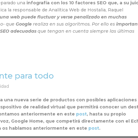
eparado una
infografía con los 10 factores SEO que, a su juic
ica la responsable de Analítica Web de Hostalia, Raquel
 una web puede fluctuar y verse penalizado en muchas
ño- que
Google
realiza en sus algoritmos. Por ello es
importan
as SEO adecuadas
que tengan en cuenta siempre las últimas
nte para todo
lidad
a una nueva serie de productos con posibles aplicaciones 
ispositivo de realidad virtual que permitirá conocer un des
 contamos anteriormente en este
post
, hasta su propio
e voz, Google Home, que competirá directamente con el Ec
ya os hablamos anteriormente en este
post
.