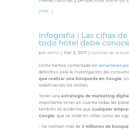
nuevas historias y perspectivas sobre los l
(más…)
Infografía | Las cifras 
todo hotel debe conoce
por
admin
|
Mar 3, 2017
|
Noticias de actual
Como hemos comentado en
anteriores po
definitivo para la investigación del consum
que realizar una búsqueda en Google
, u
redefiniendo los límites.
Tener una
estrategia de marketing digita
importante tener en cuenta todas las plataf
también es evidente que
cualquier empres
Google
, que se mide en cifras como las sig
– Se realizan más de
2 millones de búsqu