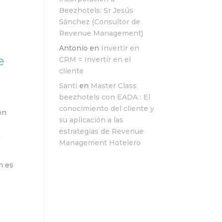
Beezhotels: Sr Jesús
Sánchez (Consultor de
Revenue Management)
Antonio
en
Invertir en
e
CRM = Invertir en el
cliente
Santi
en
Master Class
beezhotels con EADA : El
conocimiento del cliente y
ón
su aplicación a las
estrategias de Revenue
a
Management Hotelero
en es