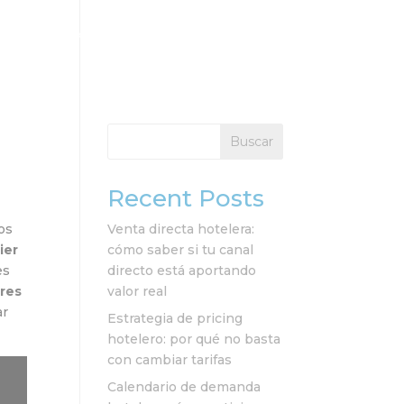
cios
Clientes
Recursos
Contacto
Buscar
Recent Posts
os
Venta directa hotelera:
ier
cómo saber si tu canal
es
directo está aportando
ares
valor real
ar
Estrategia de pricing
hotelero: por qué no basta
con cambiar tarifas
Calendario de demanda