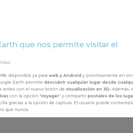
Home
Equipo
Servi
arth que nos permite visitar el
lidad
rth
, disponible ya para
web y Android
y próximamente en otr
Google Earth permite
descubrir cualquier lugar desde cualqu
 antes con el nuevo botón de
visualización en 3D.
Además, 
ivas
con la opción
‘Voyager’
y compartir
postales de los lug
illa gracias a la opción de captura. El usuario puede contempl
aro que nunca.