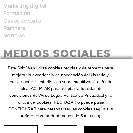
Marketing digital
Formación
Casos de éxito
Partners
Noticias
MEDIOS SOCIALES
Este Sitio Web utiliza cookies propias y de terceros para
mejorar la experiencia de navegación del Usuario y
realizar análisis estadísticos sobre su utilización. Puede
pulsar ACEPTAR para aceptar la totalidad de
condiciones del Aviso Legal, Política de Privacidad y la
BeezHotels, Revenue Service 2026
Desde 2010
Política de Cookies, RECHAZAR o puede pulsar
mejorando el revenue
©
. Diseñado por BeezHotels
CONFIGURAR para personalizar las cookies según sus
preferencias (tardará menos de 5 minutos).
Privacidad
Aviso Legal
Cookies
·
·