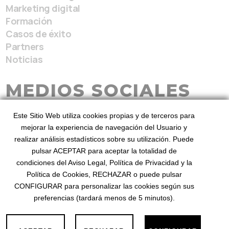
Marketing digital
Formación
Casos de éxito
Partners
Noticias
MEDIOS SOCIALES
Este Sitio Web utiliza cookies propias y de terceros para
mejorar la experiencia de navegación del Usuario y
realizar análisis estadísticos sobre su utilización. Puede
pulsar ACEPTAR para aceptar la totalidad de
condiciones del Aviso Legal, Política de Privacidad y la
BeezHotels, Revenue Service 2026
Desde 2010
Política de Cookies, RECHAZAR o puede pulsar
mejorando el revenue
©
. Diseñado por BeezHotels
CONFIGURAR para personalizar las cookies según sus
preferencias (tardará menos de 5 minutos).
Privacidad
Aviso Legal
Cookies
·
·