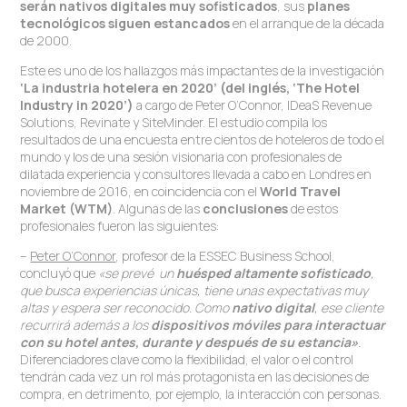
serán nativos digitales muy sofisticados
, sus
planes
tecnológicos siguen estancados
en el arranque de la década
de 2000.
Este es uno de los hallazgos más impactantes de la investigación
‘La industria hotelera en 2020’ (del inglés, ‘The Hotel
Industry in 2020’)
a cargo de Peter O’Connor, IDeaS Revenue
Solutions, Revinate y SiteMinder. El estudio compila los
resultados de una encuesta entre cientos de hoteleros de todo el
mundo y los de una sesión visionaria con profesionales de
dilatada experiencia y consultores llevada a cabo en Londres en
noviembre de 2016, en coincidencia con el
World Travel
Market (WTM)
. Algunas de las
conclusiones
de estos
profesionales fueron las siguientes:
–
Peter O’Connor
, profesor de la ESSEC Business School,
concluyó que
«se prevé un
huésped altamente sofisticado
,
que busca experiencias únicas, tiene unas expectativas muy
altas y espera ser reconocido. Como
nativo digital
, ese cliente
recurrirá además a los
dispositivos móviles para interactuar
con su hotel antes, durante y después de su estancia»
.
Diferenciadores clave como la flexibilidad, el valor o el control
tendrán cada vez un rol más protagonista en las decisiones de
compra, en detrimento, por ejemplo, la interacción con personas.