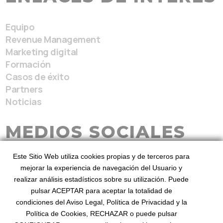
Equipo
Revenue Management
Marketing digital
Formación
Casos de éxito
Partners
Noticias
MEDIOS SOCIALES
Este Sitio Web utiliza cookies propias y de terceros para
mejorar la experiencia de navegación del Usuario y
realizar análisis estadísticos sobre su utilización. Puede
pulsar ACEPTAR para aceptar la totalidad de
condiciones del Aviso Legal, Política de Privacidad y la
BeezHotels, Revenue Service 2026
Desde 2010
Política de Cookies, RECHAZAR o puede pulsar