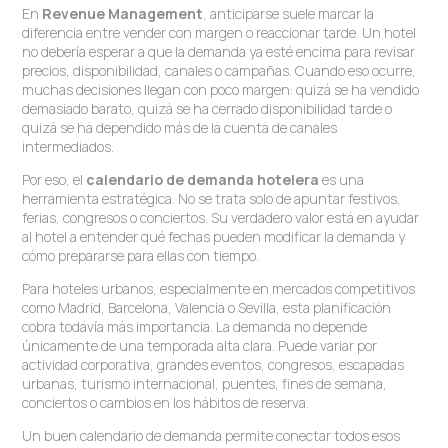
En
Revenue Management
, anticiparse suele marcar la
diferencia entre vender con margen o reaccionar tarde. Un hotel
no debería esperar a que la demanda ya esté encima para revisar
precios, disponibilidad, canales o campañas. Cuando eso ocurre,
muchas decisiones llegan con poco margen: quizá se ha vendido
demasiado barato, quizá se ha cerrado disponibilidad tarde o
quizá se ha dependido más de la cuenta de canales
intermediados.
Por eso, el
calendario de demanda hotelera
es una
herramienta estratégica. No se trata solo de apuntar festivos,
ferias, congresos o conciertos. Su verdadero valor está en ayudar
al hotel a entender qué fechas pueden modificar la demanda y
cómo prepararse para ellas con tiempo.
Para hoteles urbanos, especialmente en mercados competitivos
como Madrid, Barcelona, Valencia o Sevilla, esta planificación
cobra todavía más importancia. La demanda no depende
únicamente de una temporada alta clara. Puede variar por
actividad corporativa, grandes eventos, congresos, escapadas
urbanas, turismo internacional, puentes, fines de semana,
conciertos o cambios en los hábitos de reserva.
Un buen calendario de demanda permite conectar todos esos