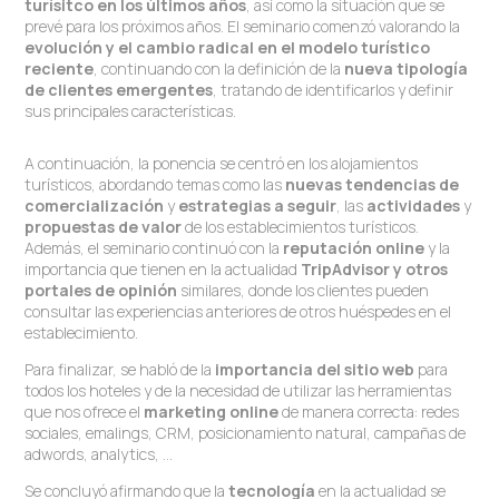
turísitco en los últimos años
, así como la situación que se
prevé para los próximos años. El seminario comenzó valorando la
evolución y el cambio radical en el modelo turístico
reciente
, continuando con la definición de la
nueva tipología
de clientes emergentes
, tratando de identificarlos y definir
sus principales características.
A continuación, la ponencia se centró en los alojamientos
turísticos, abordando temas como las
nuevas tendencias de
comercialización
y
estrategias a seguir
, las
actividades
y
propuestas de valor
de los establecimientos turísticos.
Además, el seminario continuó con la
reputación online
y la
importancia que tienen en la actualidad
TripAdvisor y otros
portales de opinión
similares, donde los clientes pueden
consultar las experiencias anteriores de otros huéspedes en el
establecimiento.
Para finalizar, se habló de la
importancia del sitio web
para
todos los hoteles y de la necesidad de utilizar las herramientas
que nos ofrece el
marketing online
de manera correcta: redes
sociales, emalings, CRM, posicionamiento natural, campañas de
adwords, analytics, …
Se concluyó afirmando que la
tecnología
en la actualidad se