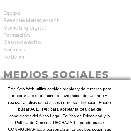
Equipo
Revenue Management
Marketing digital
Formación
Casos de éxito
Partners
Noticias
MEDIOS SOCIALES
Este Sitio Web utiliza cookies propias y de terceros para
mejorar la experiencia de navegación del Usuario y
realizar análisis estadísticos sobre su utilización. Puede
pulsar ACEPTAR para aceptar la totalidad de
condiciones del Aviso Legal, Política de Privacidad y la
BeezHotels, Revenue Service 2026
Desde 2010
Política de Cookies, RECHAZAR o puede pulsar
mejorando el revenue
©
. Diseñado por BeezHotels
CONFIGURAR para personalizar las cookies según sus