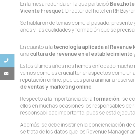
En la mesa redonda en la que participó
Beezhote
Vicente Fresquet
, Director del hotel en RH Bayre
Se hablaron de temas como el pasado, presente y 
años y las cualidades y formación que se precis
En cuanto a la
tecnología aplicada al Revenu
una
cultura de revenue en el establecimiento
y
Estos últimos años nos hemos enfocado mucho 
vemos como es crucial tener aspectos como una
reputación online, pop ups para animar a reservar
de ventas y marketing online
.
Respecto a la importancia de la
formación
, se c
ellos en muchas ocasiones los responsables de re
responsabilidad importante, pues se está ejecuta
Además, se debe insistir en la concienciación de 
se trata de los datos que los Revenue Manager ana