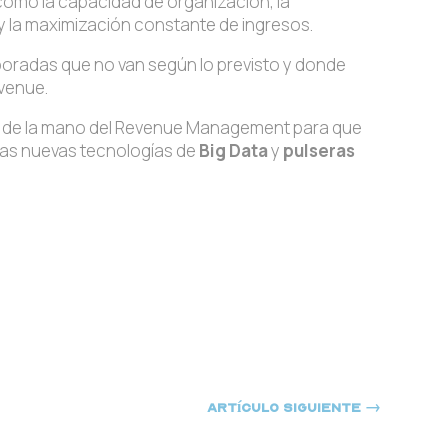
 como la capacidad de organización, la
 y la maximización constante de ingresos.
mporadas que no van según lo previsto y donde
venue.
ir de la mano del Revenue Management para que
n las nuevas tecnologías de
Big Data
y
pulseras
Artículo siguiente
→