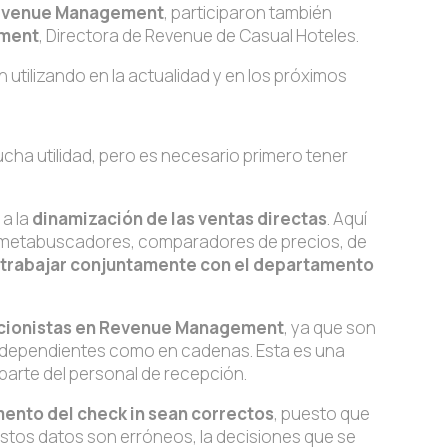
Revenue Management
, participaron también
iment
, Directora de Revenue de Casual Hoteles.
tilizando en la actualidad y en los próximos
ucha utilidad, pero es necesario primero tener
, a la
dinamización de las ventas directas
. Aquí
s metabuscadores, comparadores de precios, de
,
trabajar conjuntamente con el departamento
pcionistas en Revenue Management
, ya que son
 independientes como en cadenas. Esta es una
parte del personal de recepción.
ento del check in sean correctos
, puesto que
 estos datos son erróneos, la decisiones que se