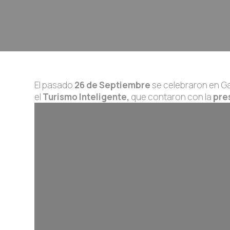
El pasado
26 de Septiembre
se celebraron en Ga
el
Turismo Inteligente,
que contaron con la
pres