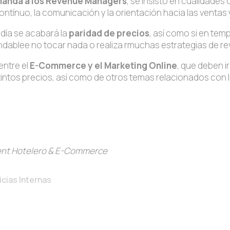
emanda a los Revenue Managers
, se insistó en cualidades
ontínuo, la comunicación y la orientación hacia las ventas
 día se acabará la
paridad de precios
, así como si en te
dablee no tocar nada o realiza rmuchas estrategias de re
entre el
E-Commerce y el Marketing Online
, que deben 
s distintos precios, así como de otros temas relacionados co
ent Hotelero & E-Commerce
icias Internas