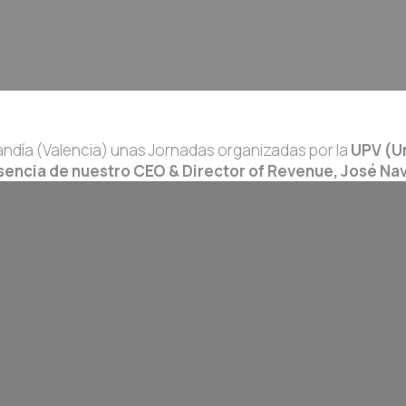
ndía (Valencia) unas Jornadas organizadas por la
UPV (Un
encia de nuestro CEO & Director of Revenue, José Na