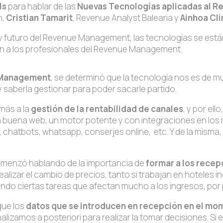
ls
para hablar de las
Nuevas Tecnologías aplicadas al 
n,
Cristian Tamarit
, Revenue Analyst Balearia y
Ainhoa Cl
futuro del Revenue Management, las tecnologías se están u
an a los profesionales del Revenue Management.
e Management
, se determinó que la tecnología nos es de m
 saberla gestionar para poder sacarle partido.
más a la
gestión de la rentabilidad de canales
, y por ello
 buena web, un motor potente y con integraciones en lo
, chatbots, whatsapp, conserjes online, etc. Y de la misma
omenzó hablando de la importancia de
formar a los rece
alizar el cambio de precios, tanto si trabajan en hoteles
ndo ciertas tareas que afectan mucho a los ingresos, por 
que los
datos que se introducen en recepción en el mom
lizamos a posteriori para realizar la tomar decisiones. Si