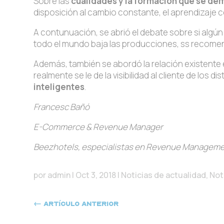
Sobre las
cualidades y la formación que se d
disposición al cambio constante, el aprendizaje c
A contunuación, se abrió el debate sobre si algún
todo el mundo baja las producciones, ss recomen
Además, también se abordó la relación existente 
realmente se le de la visibilidad al cliente de lo
inteligentes
.
Francesc Bañó
E-Commerce
&
Revenue Manager
Beezhotels, especialistas en Revenue Managem
por
admin
|
Oct 3, 2018
|
Noticias de actualidad
,
Not
←
Artículo anterior