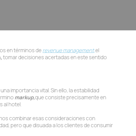
mos en términos de
revenue management,
el
a,
tomar decisiones acertadas en este sentido
a importancia vital. Sin ello, la estabilidad
érmino
markup,
que consiste precisamente en
 al hotel.
bemos combinar esas consideraciones con
idad, pero que disuada a los clientes de consumir