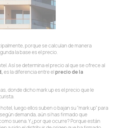
ncipalmente, porque se calculan de manera
gunda la base es el precio.
l. Así se determina el precio al que se ofrece al
d,
es la diferencia entre el
precio de la
ias, donde dicho mark up es el precio que le
urista.
 hotel, luego ellos suben o bajan su “mark up” para
os según demanda, aún si has firmado que
como suena. Y ¿por que ocurre? Porque están
n a sido el distribuir de origen que ha firmado