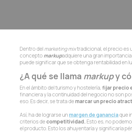
Dentro del
marketing mix
tradicional, el precio 
concepto
markup
adquiere una gran importancia a
puede significar que se obtenga rentabilidad en l
¿A qué se llama
markup
y có
En el ámbito del turismo y hostelería,
fijar precio
financiera y la continuidad del negocio no son po
eso. Es decir, se trata de
marcar un precio atrac
Así, ha de lograrse un
margen de ganancia
que i
criterios de
competitividad.
Esto es, no podemos 
el producto. Esto los ahuyentaría y significaría p