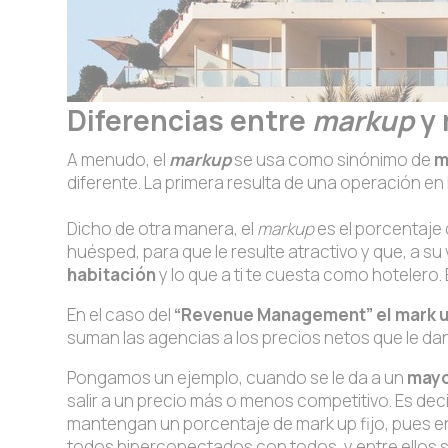
Diferencias entre
markup
y
A menudo, el
markup
se usa como sinónimo de
m
diferente. La primera resulta de una operación en 
Dicho de otra manera, el
markup
es el porcentaje 
huésped, para que le resulte atractivo y que, a su 
habitación
y lo que a ti te cuesta como hotelero.
En el caso del
“Revenue Management” el mark 
suman las agencias a los precios netos que le dan l
Pongamos un ejemplo, cuando se le da a un
mayo
salir a un precio más o menos competitivo. Es de
mantengan un porcentaje de mark up fijo, pues 
todos hiperconectados con todos, y entre ellos se