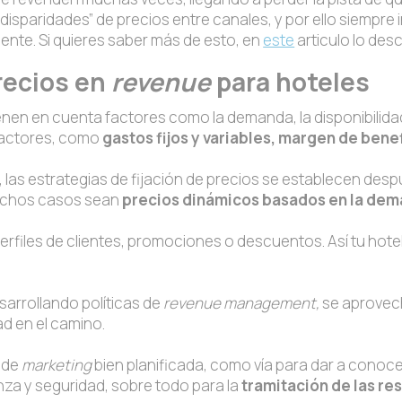
“disparidades” de precios entre canales, y por ello siempre
ente. Si quieres saber más de esto, en
este
articulo lo desc
precios en
revenue
para hoteles
tienen en cuenta factores como la demanda, la disponibilid
 factores, como
gastos fijos y variables, margen de bene
 las estrategias de fijación de precios se establecen desp
muchos casos sean
precios dinámicos basados en la de
rfiles de clientes, promociones o descuentos. Así tu hotel
arrollando políticas de
revenue management,
se aprovec
ad en el camino.
 de
marketing
bien planificada, como vía para dar a conoce
za y seguridad, sobre todo para la
tramitación de las re