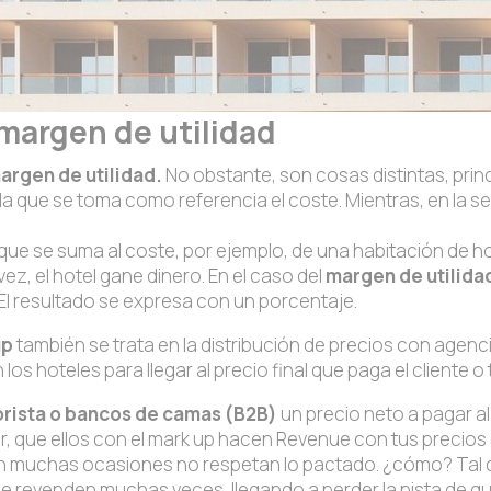
 margen de utilidad
argen de utilidad.
No obstante, son cosas distintas, pri
la que se toma como referencia el coste. Mientras, en la se
que se suma al coste, por ejemplo, de una habitación de hote
vez, el hotel gane dinero. En el caso del
margen de utilida
 El resultado se expresa con un porcentaje.
up
también se trata en la distribución de precios con agenc
os hoteles para llegar al precio final que paga el cliente o t
rista o bancos de camas (B2B)
un precio neto a pagar al
cir, que ellos con el mark up hacen Revenue con tus preci
en muchas ocasiones no respetan lo pactado. ¿cómo? Tal 
 revenden muchas veces, llegando a perder la pista de quie