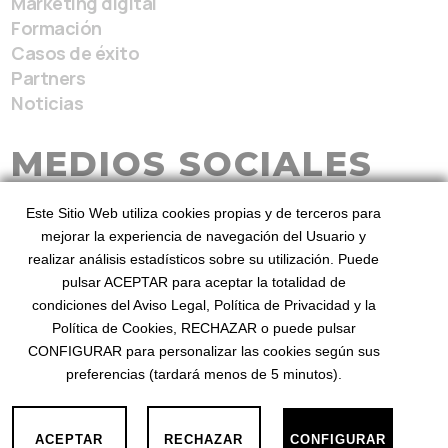
Marketing digital
Formación
Casos de éxito
Partners
Noticias
MEDIOS SOCIALES
Este Sitio Web utiliza cookies propias y de terceros para
mejorar la experiencia de navegación del Usuario y
realizar análisis estadísticos sobre su utilización. Puede
pulsar ACEPTAR para aceptar la totalidad de
condiciones del Aviso Legal, Política de Privacidad y la
BeezHotels, Revenue Service 2026
Desde 2010
Política de Cookies, RECHAZAR o puede pulsar
mejorando el revenue
©
. Diseñado por BeezHotels
CONFIGURAR para personalizar las cookies según sus
preferencias (tardará menos de 5 minutos).
Privacidad
Aviso Legal
Cookies
·
·
ACEPTAR
RECHAZAR
CONFIGURAR