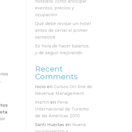
hotelera: cómo anticipar
eventos, precios y
ocupación
Qué debe revisar un hotel
antes de cerrar el primer
semestre
Es hora de hacer balance,
y de seguir mejorando.
Recent
rios
Comments
.
rocio
en
Cursos On-line de
Revenue Management
Martin
en
Feria
ctos
Internacional de Turismo
nota
de las Américas 2010
bir
Santi Huertas
en
Nueva
incorporación a