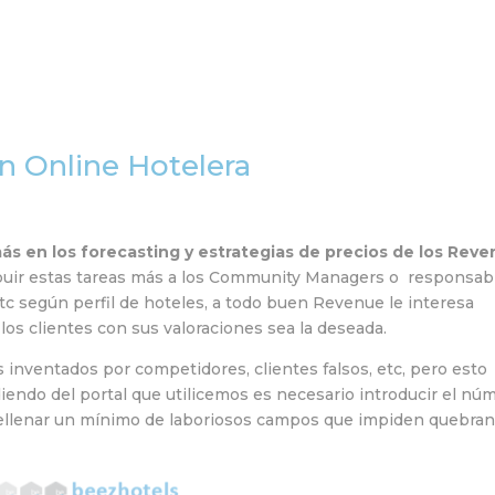
Home
Equipo
Servi
n Online Hotelera
s en los forecasting y estrategias de precios de los Rev
tribuir estas tareas más a los Community Managers o responsab
tc según perfil de hoteles, a todo buen Revenue le interesa
los clientes con sus valoraciones sea la deseada.
inventados por competidores, clientes falsos, etc, pero esto
endo del portal que utilicemos es necesario introducir el nú
 rellenar un mínimo de laboriosos campos que impiden quebran