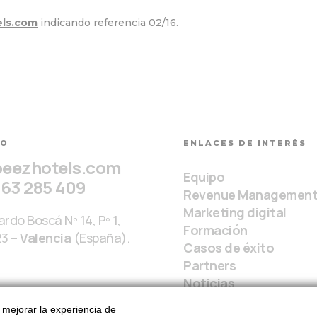
ls.com
indicando referencia 02/16.
TO
ENLACES DE INTERÉS
beezhotels.com
Equipo
963 285 409
Revenue Managemen
Marketing digital
rdo Boscá Nº 14, Pº 1,
Formación
23 –
Valencia
(España).
Casos de éxito
Partners
Noticias
a mejorar la experiencia de