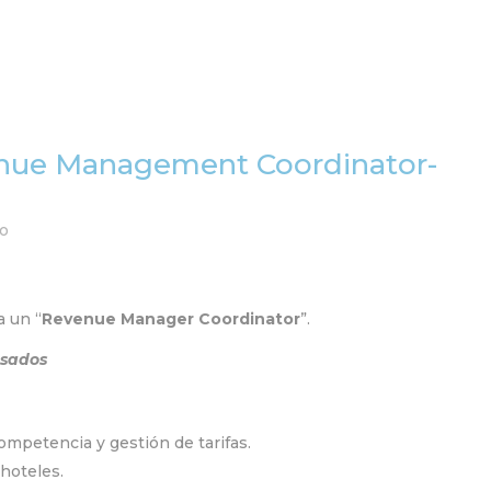
Home
Equipo
Servi
venue Management Coordinator-
jo
a un “
Revenue Manager Coordinator
”.
esados
competencia y gestión de tarifas.
 hoteles.