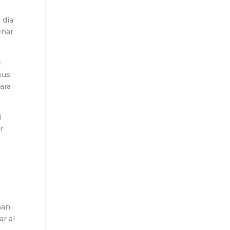
 día
enar
e
sus
ara
i
r
han
ar al