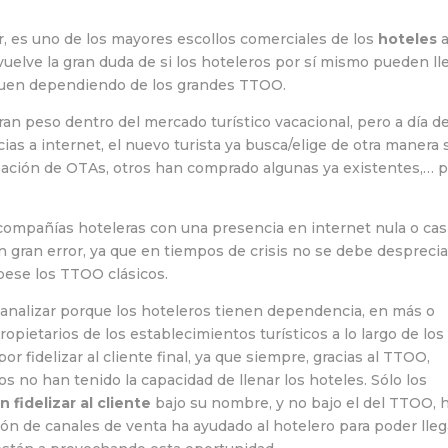
r, es uno de los mayores escollos comerciales de los
hoteles
a
 vuelve la gran duda de si los hoteleros por sí mismo pueden ll
siguen dependiendo de los grandes TTOO.
an peso dentro del mercado turístico vacacional, pero a día d
ias a internet, el nuevo turista ya busca/elige de otra manera 
eación de OTAs, otros han comprado algunas ya existentes,… p
 compañías hoteleras con una presencia en internet nula o cas
 gran error, ya que en tiempos de crisis no se debe desprecia
pese los TTOO clásicos.
 analizar porque los hoteleros tienen dependencia, en más o
ietarios de los establecimientos turísticos a lo largo de los
 fidelizar al cliente final, ya que siempre, gracias al TTOO,
s no han tenido la capacidad de llenar los hoteles. Sólo los
 fidelizar al cliente
bajo su nombre, y no bajo el del TTOO, 
ón de canales de venta ha ayudado al hotelero para poder lleg