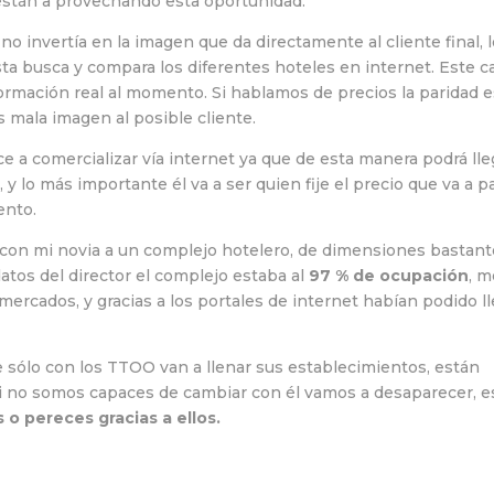
 están a provechando esta oportunidad.
o invertía en la imagen que da directamente al cliente final, 
sta busca y compara los diferentes hoteles en internet. Este c
formación real al momento. Si hablamos de precios la paridad 
 mala imagen al posible cliente.
 a comercializar vía internet ya que de esta manera podrá lle
y lo más importante él va a ser quien fije el precio que va a p
ento.
con mi novia a un complejo hotelero, de dimensiones bastant
atos del director el complejo estaba al
97 % de ocupación
, m
mercados, y gracias a los portales de internet habían podido l
e sólo con los TTOO van a llenar sus establecimientos, están
i no somos capaces de cambiar con él vamos a desaparecer, es
 o pereces gracias a ellos.