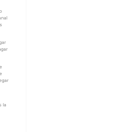
lo
anal
es
gar
agar
e
e
legar
 la