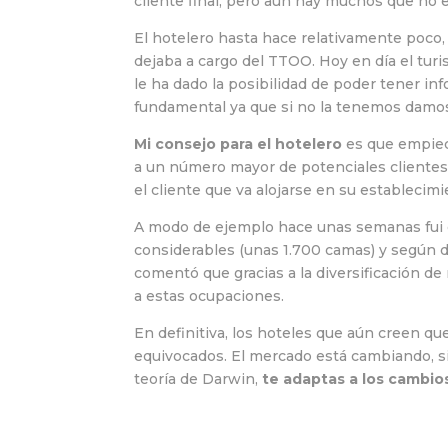
cliente final, pero aún hay muchos que no
El hotelero hasta hace relativamente poco, n
dejaba a cargo del TTOO. Hoy en día el turi
le ha dado la posibilidad de poder tener in
fundamental ya que si no la tenemos damos
Mi consejo para el hotelero
es que empiece
a un número mayor de potenciales clientes, 
el cliente que va alojarse en su establecimi
A modo de ejemplo hace unas semanas fui 
considerables (unas 1.700 camas) y según d
comentó que gracias a la diversificación de 
a estas ocupaciones.
En definitiva, los hoteles que aún creen qu
equivocados. El mercado está cambiando, s
teoría de Darwin,
te adaptas a los cambios