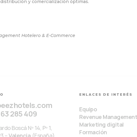
distribución y comercialización óptimas.
anagement Hotelero & E-Commerce
TO
ENLACES DE INTERÉS
beezhotels.com
Equipo
963 285 409
Revenue Managemen
Marketing digital
rdo Boscá Nº 14, Pº 1,
Formación
23 –
Valencia
(España).