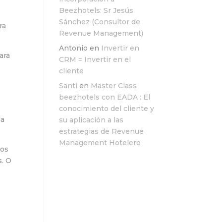
Beezhotels: Sr Jesús
Sánchez (Consultor de
ra
Revenue Management)
Antonio
en
Invertir en
ara
CRM = Invertir en el
cliente
Santi
en
Master Class
beezhotels con EADA : El
conocimiento del cliente y
la
su aplicación a las
estrategias de Revenue
Management Hotelero
ios
s. O