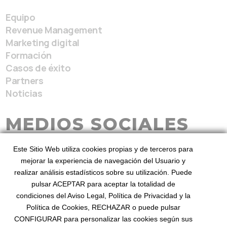
Equipo
Revenue Management
Marketing digital
Formación
Casos de éxito
Partners
Noticias
MEDIOS SOCIALES
Este Sitio Web utiliza cookies propias y de terceros para
mejorar la experiencia de navegación del Usuario y
realizar análisis estadísticos sobre su utilización. Puede
pulsar ACEPTAR para aceptar la totalidad de
condiciones del Aviso Legal, Política de Privacidad y la
BeezHotels, Revenue Service 2026
Desde 2010
Política de Cookies, RECHAZAR o puede pulsar
mejorando el revenue
©
. Diseñado por BeezHotels
CONFIGURAR para personalizar las cookies según sus