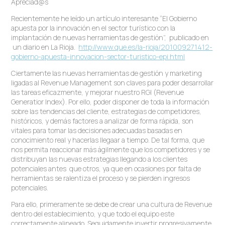
Apreciad@s
Recientemente he leído un artículo interesante “El Gobierno
apuesta por la innovación en el sector turístico con la
implantación de nuevas herramientas de gestión”, publicado en
un diario en La Rioja.
http://www.que.es/la-rioja/201009271412-
gobierno-apuesta-innovacion-sector-turistico-epi.html
Ciertamente las nuevas herramientas de gestión y marketing
ligadas al Revenue Management son claves para poder desarrollar
las tareas eficazmente, y mejorar nuestro RGI (Revenue
Generatior Index). Por ello, poder disponer de toda la información
sobre las tendencias del cliente, estrategias de competidores,
históricos, y demás factores a analizar de forma rápida, son
vitales para tomar las decisiones adecuadas basadas en
conocimiento real y hacerlas llegaar a tiempo. De tal forma, que
nos permita reaccionar más ágilmente que los competidores y se
distribuyan las nuevas estrategias llegando a los clientes
potenciales antes que otros, ya que en ocasiones por falta de
herramientas se ralentiza el proceso y se pierden ingresos
potenciales.
Para ello, primeramente se debe de crear una cultura de Revenue
dentro del establecimiento, y que todo el equipo este
correctamente alineado. Seguidamente invertir progresivamente