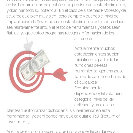
en las herramientas de gestión que precise cada establecimiento,
y dominar todo su potencial. En el caso de sistemas RMS estoy de
acuerdo que bien muy bien, pero siempre y cuando el nivel de
implantación de Revenue en el establecimiento este consolidado,
sea relativamente alto, y el resto de herramientas y datos sean
fiables, ya que estos programas recogen información de los
anteriores.
Actualmente muchos
establecimientos suplen
inicialmente parte de las
funciones de esta
herramienta, generándose
tablas de datos con hojas de
cálculo Excel.
Seguidamente,
dependiendo del volumen,
categoría, nivel de RM
aplicado, y precios, se
plantean automatizar dichos análisis invirtiendo en esta
herramienta, y es ahí donde hay que calcular el ROI (Return of
Investment).
Aparte de esto, otro aspecto que no hay que descuidar es la