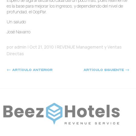
Espero se siga analizando cada día un poco más, pues realmente
es la base para mejorar los ingresos, y dependiendo del nivel de
profundad, el GopPar.
Un saludo
José Navarro
por
admin
|
Oct 21, 2010
|
REVENUE Management y Ventas
Directas
←
Artículo anterior
Artículo siguiente
→