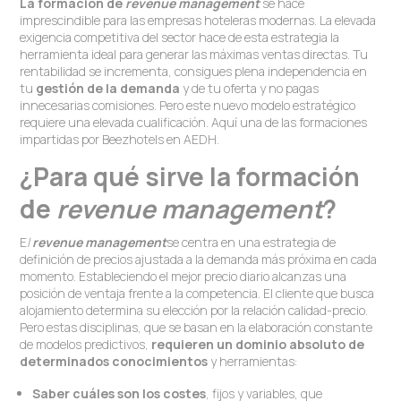
La formación de
revenue management
se hace
imprescindible para las empresas hoteleras modernas. La elevada
exigencia competitiva del sector hace de esta estrategia la
herramienta ideal para generar las máximas ventas directas. Tu
rentabilidad se incrementa, consigues plena independencia en
tu
gestión de la demanda
y de tu oferta y no pagas
innecesarias comisiones. Pero este nuevo modelo estratégico
requiere una elevada cualificación. Aquí una de las formaciones
impartidas por Beezhotels en AEDH.
¿Para qué sirve la formación
de
revenue management
?
E
l
revenue management
se centra en una estrategia de
definición de precios ajustada a la demanda más próxima en cada
momento. Estableciendo el mejor precio diario alcanzas una
posición de ventaja frente a la competencia. El cliente que busca
alojamiento determina su elección por la relación calidad-precio.
Pero estas disciplinas, que se basan en la elaboración constante
de modelos predictivos,
requieren un dominio absoluto de
determinados conocimientos
y herramientas:
Saber cuáles son los costes
, fijos y variables, que