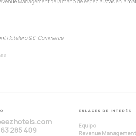
Revenue Management de la mano de especialistas en la mat
ent Hotelero & E-Commerce
nas
TO
ENLACES DE INTERÉS
beezhotels.com
Equipo
963 285 409
Revenue Managemen