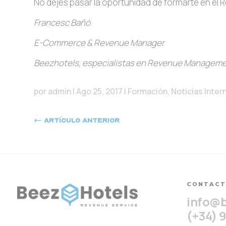
No dejes pasar la oportunidad de formarte en el 
Francesc Bañó
E-Commerce
&
Revenue Manager
Beezhotels, especialistas en Revenue Managem
por
admin
|
Ago 25, 2017
|
Formación
,
Noticias Inter
←
Artículo anterior
CONTAC
info@
(+34) 