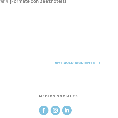
eria.
¡Fórmate con Beezhotels!
Artículo siguiente
→
MEDIOS SOCIALES
t