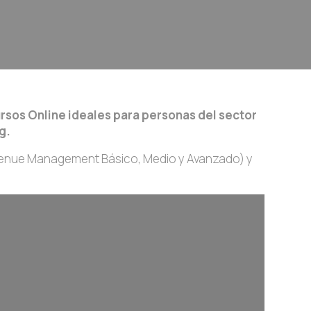
rsos Online ideales para personas del sector
g.
venue Management Básico, Medio y Avanzado) y