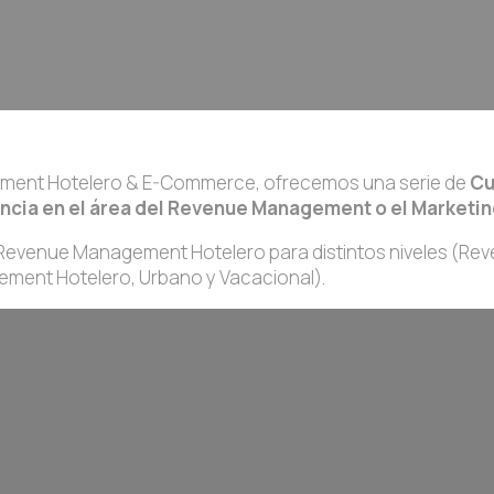
ement Hotelero & E-Commerce, ofrecemos una serie de
Cu
encia en el área del Revenue Management o el Marketin
 Revenue Management Hotelero para distintos niveles (Re
ment Hotelero, Urbano y Vacacional).