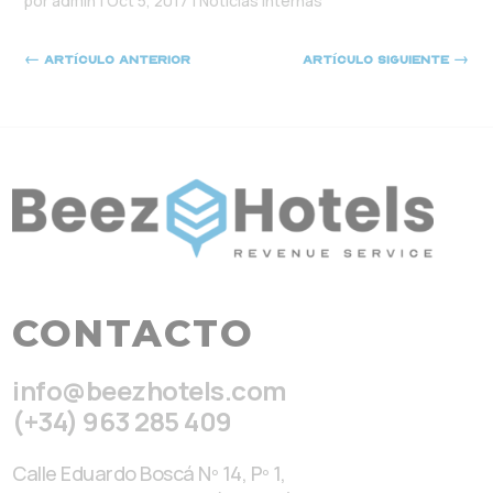
por
admin
|
Oct 5, 2017
|
Noticias Internas
←
Artículo anterior
Artículo siguiente
→
CONTACTO
info@beezhotels.com
(+34) 963 285 409
Calle Eduardo Boscá Nº 14, Pº 1,