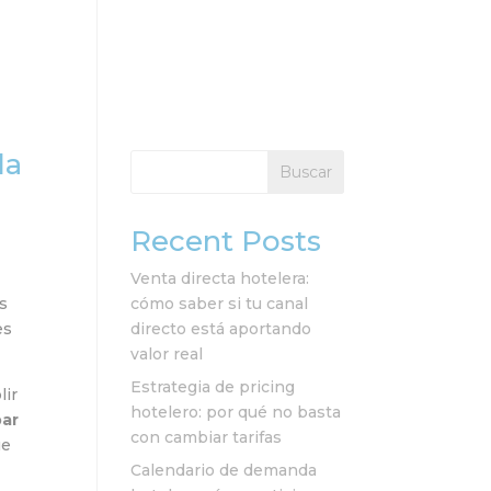
vicios
Clientes
Recursos
Contacto
da
Buscar
Recent Posts
Venta directa hotelera:
es
cómo saber si tu canal
es
directo está aportando
valor real
Estrategia de pricing
lir
hotelero: por qué no basta
par
con cambiar tarifas
ue
Calendario de demanda