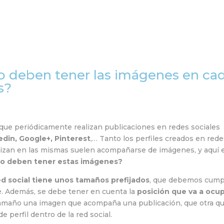
Home
Equipo
Ser
ño deben tener las imágenes en ca
s?
que periódicamente realizan publicaciones en redes sociales
edin, Google+, Pinterest
,… Tanto los perfiles creados en red
alizan en las mismas suelen acompañarse de imágenes, y aquí 
o deben tener estas imágenes?
ed social tiene unos tamaños prefijados
, que debemos cump
. Además, se debe tener en cuenta la
posición que va a ocu
 tamaño una imagen que acompaña una publicación, que otra q
e perfil dentro de la red social.