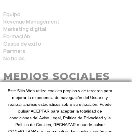
Equipo
Revenue Management
Marketing digital
Formación
Casos de éxito
Partners
Noticias
MEDIOS SOCIALES
Este Sitio Web utiliza cookies propias y de terceros para
mejorar la experiencia de navegación del Usuario y
realizar análisis estadísticos sobre su utilización. Puede
pulsar ACEPTAR para aceptar la totalidad de
condiciones del Aviso Legal, Política de Privacidad y la
BeezHotels, Revenue Service 2026
Desde 2010
Política de Cookies, RECHAZAR o puede pulsar
mejorando el revenue
©
. Diseñado por BeezHotels
CONFIGURAR para personalizar las cookies según sus