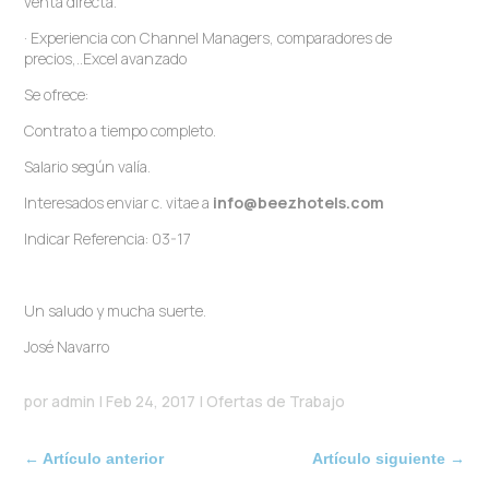
venta directa.
· Experiencia con Channel Managers, comparadores de
precios,..Excel avanzado
Se ofrece:
Contrato a tiempo completo.
Salario según valía.
Interesados enviar c. vitae a
info@beezhotels.com
Indicar Referencia: 03-17
Un saludo y mucha suerte.
José Navarro
por
admin
|
Feb 24, 2017
|
Ofertas de Trabajo
←
Artículo anterior
Artículo siguiente
→