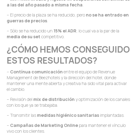
a las del año pasado a misma fecha
.
– El precio de la plaza se ha reducido, pero
no se ha entrado en
guerras de precios
.
– Sólo se ha reducido un
15% el ADR
, lo cual va a la par de la
media de su set
competitivo.
¿CÓMO HEMOS CONSEGUIDO
ESTOS RESULTADOS?
–
Contínua comunicación
entre el equipo de Revenue
Management de Beezhotels y la dirección del hotel, donde
mantener una mente abierta y creativa ha sido vital para activar
el cambio.
– Revisión del
mix de distribución
y optimización de los canales
con los que ya se trabajaba.
– Transmitir las
medidas higiénico sanitarias
implantadas.
–
Campañas de Marketing Online
para mantener el vínculo
vivo con los clientes.