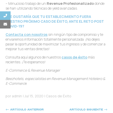
– Minucioso trabajo de un
Revenue Profesionalizado
donde
se han utilizando técnicas de yield avanzadas.
¿TE GUSTARÍA QUE TU ESTABLECIMIENTO FUERA
NUESTRO PRÓXIMO CASO DE ÉXITO, ANTE EL RETO POST
COVID-19?
Contacta con nosotros
sin ningún tipo de compromiso y te
enviaremos información totalmente personalizada. ¡No dejes
pasar la oportunidad de maximizar tus ingresos y de comenzar a
mejorar tus ventas directas!
Consulta aquí algunos de nuestros
casos de éxito
más
recientes. ¡Te esperamos!
E-Commerce & Revenue Manager
Beezhotels, especialistas en Revenue Management Hotelero &
E-Commerc
e
por
admin
|
Jul 15, 2020
|
Casos de Éxito
←
Artículo anterior
Artículo siguiente
→