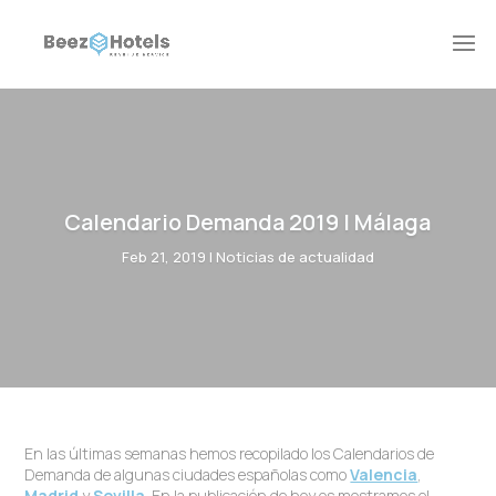
Calendario Demanda 2019 | Málaga
Feb 21, 2019
|
Noticias de actualidad
En las últimas semanas hemos recopilado los Calendarios de
Demanda de algunas ciudades españolas como
Valencia
,
Madrid
y
Sevilla
. En la publicación de hoy os mostramos el