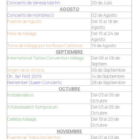
Concierto de Vanesa Martín
20 de Julio
AGOSTO
Concierto de Hombres G
02 de Agosto
Puente de Agosto
Del 15 al 18 de
Agosto
Feria de Málaga
Del 15 al 24 de
Agosto
Toma de Málaga por los Reyes Católicos
19 de Agosto
SEPTIEMBRE
International Tattoo Convention Málaga
Del 06 al 08 de
Septiem.
Virgen de la Victoria
09 de Septiembre
Oh, Se! Fest 2019
14 de Septiembre
Remember Queen Concierto
28 de Septiembre
OCTUBRE
Instalándalus
Del 03 al 05 de
Octubre
X Forestadent Symposium
Del 03 al 05 de
Octubre
Celebra Málaga
Del 18 al 20 de
Octubre
NOVIEMBRE
Puente de Todos los Santos
Del 01 al 03 de