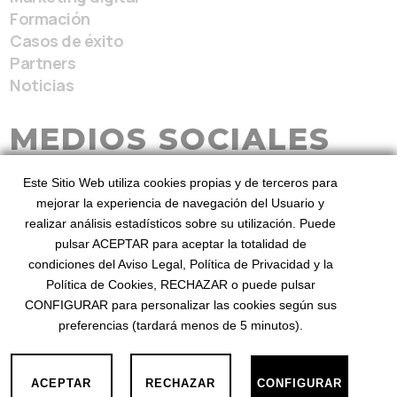
Formación
Casos de éxito
Partners
Noticias
MEDIOS SOCIALES
Este Sitio Web utiliza cookies propias y de terceros para
mejorar la experiencia de navegación del Usuario y
realizar análisis estadísticos sobre su utilización. Puede
pulsar ACEPTAR para aceptar la totalidad de
condiciones del Aviso Legal, Política de Privacidad y la
BeezHotels, Revenue Service 2026
Desde 2010
Política de Cookies, RECHAZAR o puede pulsar
mejorando el revenue
©
. Diseñado por BeezHotels
CONFIGURAR para personalizar las cookies según sus
preferencias (tardará menos de 5 minutos).
Privacidad
Aviso Legal
Cookies
·
·
ACEPTAR
RECHAZAR
CONFIGURAR