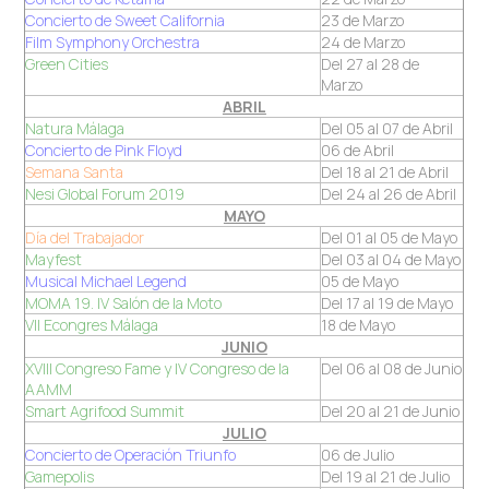
Concierto de Sweet California
23 de Marzo
Film Symphony Orchestra
24 de Marzo
Green Cities
Del 27 al 28 de
Marzo
ABRIL
Natura Málaga
Del 05 al 07 de Abril
Concierto de Pink Floyd
06 de Abril
Semana Santa
Del 18 al 21 de Abril
Nesi Global Forum 2019
Del 24 al 26 de Abril
MAYO
Día del Trabajador
Del 01 al 05 de Mayo
Mayfest
Del 03 al 04 de Mayo
Musical Michael Legend
05 de Mayo
MOMA 19. IV Salón de la Moto
Del 17 al 19 de Mayo
VII Econgres Málaga
18 de Mayo
JUNIO
XVIII Congreso Fame y IV Congreso de la
Del 06 al 08 de Junio
AAMM
Smart Agrifood Summit
Del 20 al 21 de Junio
JULIO
Concierto de Operación Triunfo
06 de Julio
Gamepolis
Del 19 al 21 de Julio