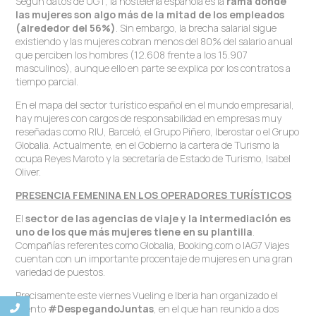
Según datos de UGT, la hostelería española es la
rama donde
las mujeres son algo más de la mitad de los empleados
(alrededor del 56%)
. Sin embargo, la brecha salarial sigue
existiendo y las mujeres cobran menos del 80% del salario anual
que perciben los hombres (12.608 frente a los 15.907
masculinos), aunque ello en parte se explica por los contratos a
tiempo parcial.
En el mapa del sector turístico español en el mundo empresarial,
hay mujeres con cargos de responsabilidad en empresas muy
reseñadas como RIU, Barceló, el Grupo Piñero, Iberostar o el Grupo
Globalia. Actualmente, en el Gobierno la cartera de Turismo la
ocupa Reyes Maroto y la secretaría de Estado de Turismo, Isabel
Oliver.
PRESENCIA FEMENINA EN LOS OPERADORES TURÍSTICOS
El
sector de las agencias de viaje y la intermediación es
uno de los que más mujeres tiene en su plantilla
.
Compañías referentes como Globalia, Booking.com o IAG7 Viajes
cuentan con un importante procentaje de mujeres en una gran
variedad de puestos.
Precisamente este viernes Vueling e Iberia han organizado el
evento
#DespegandoJuntas
, en el que han reunido a dos