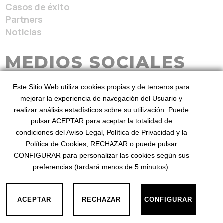
Casos de éxito
Partners
Noticias
MEDIOS SOCIALES
Este Sitio Web utiliza cookies propias y de terceros para
mejorar la experiencia de navegación del Usuario y
realizar análisis estadísticos sobre su utilización. Puede
pulsar ACEPTAR para aceptar la totalidad de
condiciones del Aviso Legal, Política de Privacidad y la
BeezHotels, Revenue Service 2026
Desde 2010
Política de Cookies, RECHAZAR o puede pulsar
mejorando el revenue
©
. Diseñado por BeezHotels
CONFIGURAR para personalizar las cookies según sus
preferencias (tardará menos de 5 minutos).
Privacidad
Aviso Legal
Cookies
·
·
ACEPTAR
RECHAZAR
CONFIGURAR